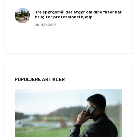
på udvalget ved at besøge hjemmesiden
garnvaerkstedet.dk. Hos www.garnvaerkstedet.dk
Tre spørgsmål der afgør om dine fliser har
brug for professionel hjælp
finder man et stort udvalg af både blødt garn og
20. MAY 2026
fantastiske strikkeopskrifter.
POPULÆRE ARTIKLER