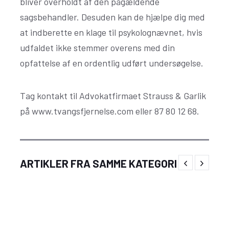
bliver overholdt af den pågældende
sagsbehandler. Desuden kan de hjælpe dig med
at indberette en klage til psykolognævnet, hvis
udfaldet ikke stemmer overens med din
opfattelse af en ordentlig udført undersøgelse.
Tag kontakt til Advokatfirmaet Strauss & Garlik
på
www.tvangsfjernelse.com
eller 87 80 12 68.
Bliv klogere på både tvangsfjernelser og på
ARTIKLER FRA SAMME KATEGORI
Barnets Lov