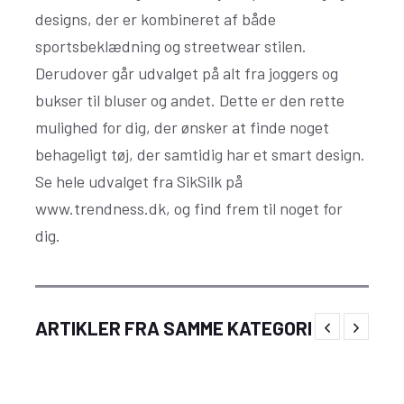
designs, der er kombineret af både
sportsbeklædning og streetwear stilen.
Derudover går udvalget på alt fra joggers og
bukser til bluser og andet. Dette er den rette
mulighed for dig, der ønsker at finde noget
behageligt tøj, der samtidig har et smart design.
Se hele udvalget fra SikSilk på
www.trendness.dk, og find frem til noget for
dig.
Festlige og unikke sidste skoledag kostumer
ARTIKLER FRA SAMME KATEGORI
til piger