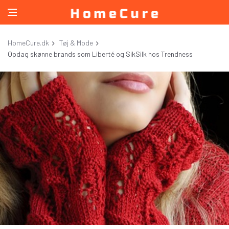
HomeCure.dk
Tøj & Mode
Opdag skønne brands som Liberté og SikSilk hos Trendness