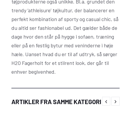
tøjprodukterne også unikke. Bl.a. grundet den
trendy ‘athleisure’ tøjkultur, der balancerer en
perfekt kombination af sporty og casual chic, så
du altid ser fashionabel ud. Det gælder både de
dage hvor den står på hygge i sofaen, træning
eller på en festlig bytur med veninderne i høje
hæle. Uanset hvad du er til af udtryk, så sørger
H2O Fagerholt for et stilrent look, der går til
enhver begivenhed.
Festlige og unikke sidste skoledag kostumer
ARTIKLER FRA SAMME KATEGORI
til piger