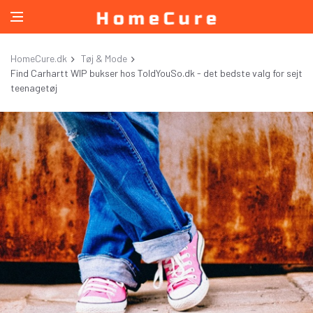
HomeCure.dk
Tøj & Mode
Find Carhartt WIP bukser hos ToldYouSo.dk - det bedste valg for sejt
teenagetøj