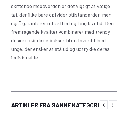
skiftende modeverden er det vigtigt at vælge
tøj, der ikke bare opfylder stilstandarder, men
også garanterer robusthed og lang levetid. Den
fremragende kvalitet kombineret med trendy
designs gør disse bukser til en favorit blandt
unge, der ønsker at stå ud og udtrykke deres
individualitet.
Festlige og unikke sidste skoledag kostumer
ARTIKLER FRA SAMME KATEGORI
til piger