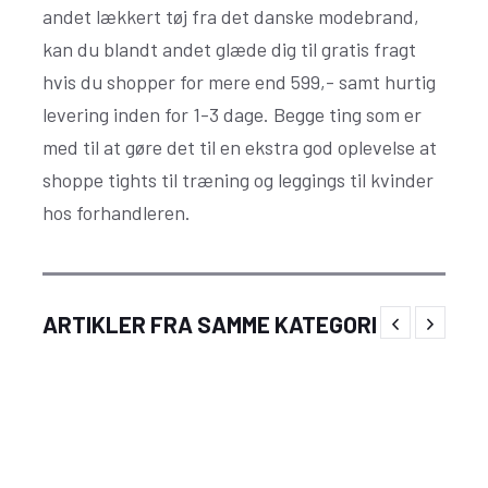
andet lækkert tøj fra det danske modebrand,
kan du blandt andet glæde dig til gratis fragt
hvis du shopper for mere end 599,- samt hurtig
levering inden for 1-3 dage. Begge ting som er
med til at gøre det til en ekstra god oplevelse at
shoppe tights til træning og leggings til kvinder
hos forhandleren.
Festlige og unikke sidste skoledag kostumer
ARTIKLER FRA SAMME KATEGORI
til piger