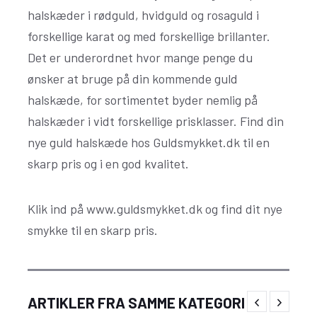
halskæder i rødguld, hvidguld og rosaguld i
forskellige karat og med forskellige brillanter.
Det er underordnet hvor mange penge du
ønsker at bruge på din kommende guld
halskæde, for sortimentet byder nemlig på
halskæder i vidt forskellige prisklasser. Find din
nye guld halskæde hos Guldsmykket.dk til en
skarp pris og i en god kvalitet.
Klik ind på www.guldsmykket.dk og find dit nye
smykke til en skarp pris.
Studio Z smykker fra Guldsmed Østergaard-
ARTIKLER FRA SAMME KATEGORI
skandinavisk elegance