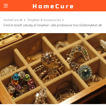
HomeCure.dk
Smykker & Accessories
Find et bredt udvalg af smykker i alle prisklasser hos Guldsmykket.dk