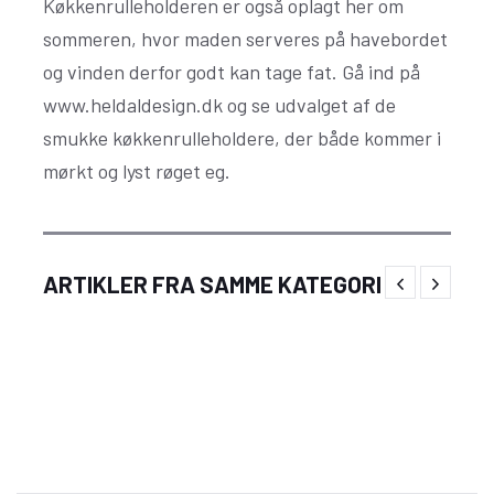
Køkkenrulleholderen er også oplagt her om
sommeren, hvor maden serveres på havebordet
og vinden derfor godt kan tage fat. Gå ind på
www.heldaldesign.dk og se udvalget af de
smukke køkkenrulleholdere, der både kommer i
mørkt og lyst røget eg.
Skab en uforglemmelig jul med klassisk
ARTIKLER FRA SAMME KATEGORI
julepynt fra Langkilde & Søn