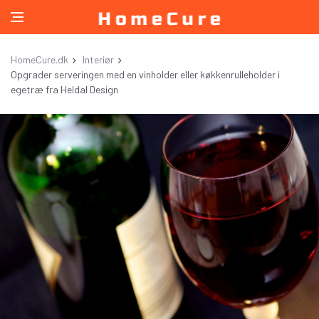
HomeCure.dk
Interiør
Opgrader serveringen med en vinholder eller køkkenrulleholder i
egetræ fra Heldal Design