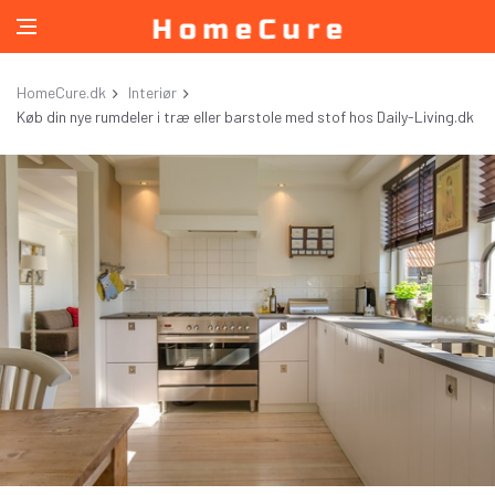
HomeCure.dk
Interiør
Køb din nye rumdeler i træ eller barstole med stof hos Daily-Living.dk