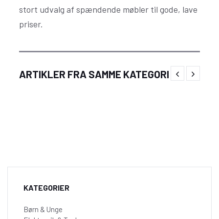
stort udvalg af spændende møbler til gode, lave
priser.
Skab en uforglemmelig jul med klassisk
ARTIKLER FRA SAMME KATEGORI
julepynt fra Langkilde & Søn
KATEGORIER
Børn & Unge