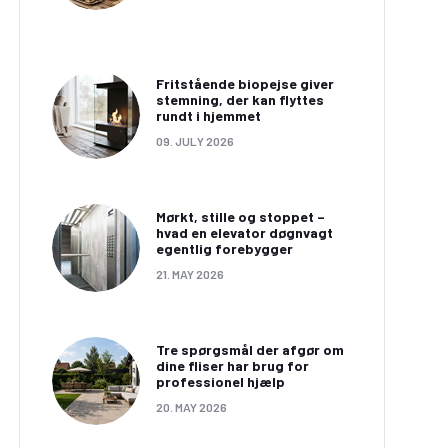
Fritstående biopejse giver
stemning, der kan flyttes
rundt i hjemmet
09. JULY 2026
Mørkt, stille og stoppet –
hvad en elevator døgnvagt
egentlig forebygger
21. MAY 2026
Forkæl hjemmet med
dan kan du forskønne
herregårdplank eller et
Tre spørgsmål der afgør om
dit hjem med en
andet plankegulv fra
dine fliser har brug for
brusedør i glas
Billige Trægulve
professionel hjælp
20. MAY 2026