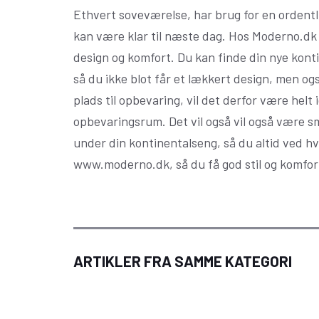
Ethvert soveværelse, har brug for en ordentl
kan være klar til næste dag. Hos Moderno.dk 
design og komfort. Du kan finde din nye kon
så du ikke blot får et lækkert design, men og
plads til opbevaring, vil det derfor være hel
opbevaringsrum. Det vil også vil også være 
under din kontinentalseng, så du altid ved hv
www.moderno.dk, så du få god stil og komfort
dras og
Hos Møl
unlopillo
Skab en uforglemmelig
finder 
hwarz
jul med klassisk julepynt
messing 
ARTIKLER FRA SAMME KATEGORI
fra Langkilde & Søn
h