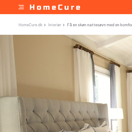
HomeCure.dk
Interiør
Få en skøn nattesøvn med en komfor