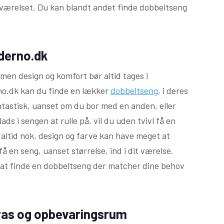
veværelset. Du kan blandt andet finde dobbeltseng
derno.dk
 men design og komfort bør altid tages i
rno.dk kan du finde en lækker
dobbeltseng
, i deres
tastisk, uanset om du bor med en anden, eller
s i sengen at rulle på, vil du uden tvivl få en
altid nok, design og farve kan have meget at
 få en seng, uanset størrelse, ind i dit værelse.
t finde en dobbeltseng der matcher dine behov
as og opbevaringsrum