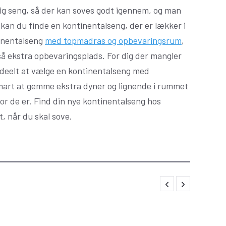
ig seng, så der kan soves godt igennem, og man
kan du finde en kontinentalseng, der er lækker i
tinentalseng
med topmadras og opbevaringsrum
,
så ekstra opbevaringsplads. For dig der mangler
t ideelt at vælge en kontinentalseng med
smart at gemme ekstra dyner og lignende i rummet
or de er. Find din nye kontinentalseng hos
, når du skal sove.
ler & Mammen
du en tidløs
Oplev kvaliteten af
Så
frakkekrog til
dørgreb og dørhåndtag
jemmet
hos Møller & Mammen