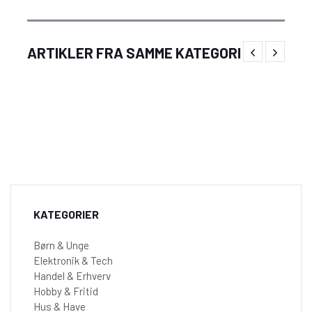
Muleposer med logo som personlig og
ARTIKLER FRA SAMME KATEGORI
praktisk branding i hverdagen
KATEGORIER
Børn & Unge
Elektronik & Tech
Handel & Erhverv
Hobby & Fritid
Hus & Have