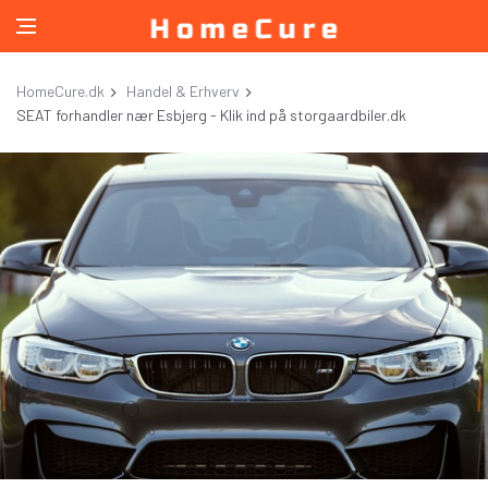
HomeCure.dk
Handel & Erhverv
SEAT forhandler nær Esbjerg - Klik ind på storgaardbiler.dk