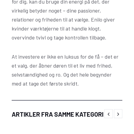
for dig, kan du bruge din energi på det, der
virkelig betyder noget – dine passioner,
relationer og friheden til at vælge. Enilo giver
kvinder værktøjerne til at handle klogt,
overvinde tvivl og tage kontrollen tilbage.
At investere er ikke en luksus for de få – det er
et valg, der åbner døren til et liv med frihed,
selvstændighed og ro. Og det hele begynder
med at tage det første skridt.
Muleposer med logo som personlig og
ARTIKLER FRA SAMME KATEGORI
praktisk branding i hverdagen