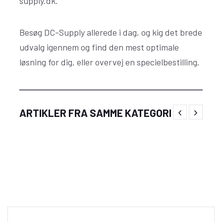
supply.dk.
Besøg DC-Supply allerede i dag, og kig det brede
udvalg igennem og find den mest optimale
løsning for dig, eller overvej en specielbestilling.
Muleposer med logo som personlig og
ARTIKLER FRA SAMME KATEGORI
praktisk branding i hverdagen