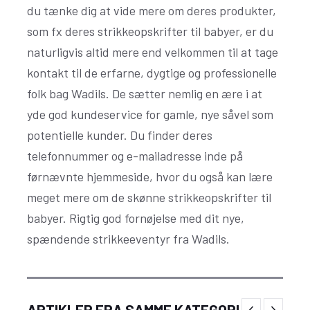
du tænke dig at vide mere om deres produkter,
som fx deres strikkeopskrifter til babyer, er du
naturligvis altid mere end velkommen til at tage
kontakt til de erfarne, dygtige og professionelle
folk bag Wadils. De sætter nemlig en ære i at
yde god kundeservice for gamle, nye såvel som
potentielle kunder. Du finder deres
telefonnummer og e-mailadresse inde på
førnævnte hjemmeside, hvor du også kan lære
meget mere om de skønne strikkeopskrifter til
babyer. Rigtig god fornøjelse med dit nye,
spændende strikkeeventyr fra Wadils.
Vil du din kat det bedste? Køb din kattemad
ARTIKLER FRA SAMME KATEGORI