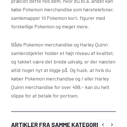
præcist dette hos dem, hvor du bl.a. andet kan
købe Pokemon merchandise som høretelefoner,
samlemapper til Pokemon kort, figurer med
forskellige Pokemon og meget mere.
Både Pokemon merchandise og Harley Quinn
samlerobjekter holder et højt niveau af kvalitet,
og takket være det brede udvalg, er der næsten
altid noget nyt at kigge på. Og husk, at hvis du
køber Pokemon merchandise og / eller Harley
Quinn merchandise for over 499,- kan du helt
slippe for at betale for portoen.
Vil du din kat det bedste? Køb din kattemad
ARTIKLER FRA SAMME KATEGORI