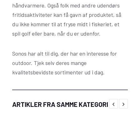
håndvarmere. Også folk med andre udendørs
fritidsaktiviteter kan få gavn af produktet, så
du ikke kommer til at fryse midt i fiskeriet, et
spil golf eller bare, når du er udenfor.
Sonos har alt til dig, der har en interesse for
outdoor. Tjek selv deres mange
kvalitetsbevidste sortimenter ud i dag.
Vil du din kat det bedste? Køb din kattemad
ARTIKLER FRA SAMME KATEGORI
hos CatShop!